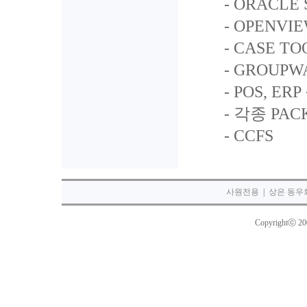
- ORACLE S
- OPENVIEW
- CASE TO
- GROUPW
- POS, ERP
- 각종 PAC
- CCFS
사원전용
|
상은 동우
Copyrightⓒ 2003