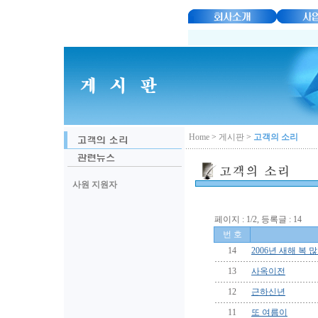
Home
>
게시판
>
고객의 소리
사원 지원자
페이지 : 1/2, 등록글 : 14
번 호
14
2006년 새해 복
13
사옥이전
12
근하신년
11
또 여름이