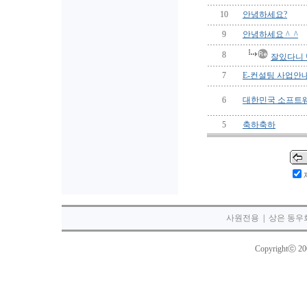
10
안녕하세요?
9
안녕하세요 ^_^
8
잘있다니
7
E-컨설팅 사업안
6
대한민국 소프트웨
5
축하축하
사원전용
|
상은 동우
Copyrightⓒ 2003