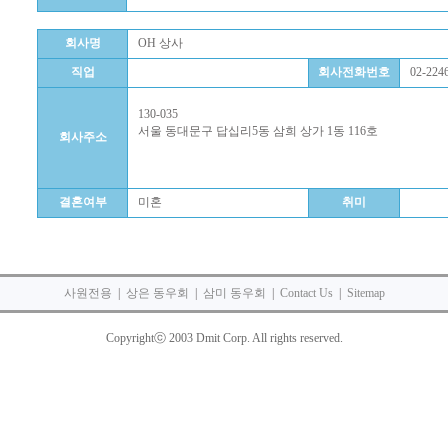
회사명
OH 상사
직업
회사전화번호
02-2246
130-035
서울 동대문구 답십리5동 삼희 상가 1동 116호
회사주소
결혼여부
미혼
취미
사원전용
|
상은 동우회
|
삼미 동우회
|
Contact Us
|
Sitemap
Copyrightⓒ 2003 Dmit Corp. All rights reserved.