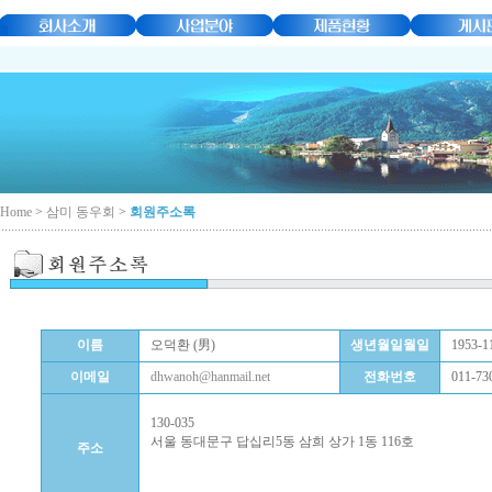
Home
>
삼미 동우회
>
회원주소록
이름
오덕환 (男)
생년월일월일
1953-1
이메일
dhwanoh@hanmail.net
전화번호
011-730
130-035
서울 동대문구 답십리5동 삼희 상가 1동 116호
주소